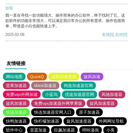
游客
我一直在寻找一款功能强大、操作简单的办公软件，终于找到了它。这
款软件的功能非常强大，可以满足我日常办公的所有需求。操作也很简
单，即使是小白也能快速上手。
2025-02-08
支持
[0]
反对
[0]
友情链接
网站地图
QuickQ
旋风加速度器
旋风加速
坚果加速器
tiktok加速器
狗急加速器官网
免费vqn外网加速
小蓝鸟
优途加速器官网
风驰加速器
旋风加速器
免费vps加速器外网苹果版
旋风加速度器
快连加速器
快连加速器官网入口
原子加速器
快鸭加速器
快柠檬加速器
旋风加速度器
外网网址导航
软件中心
雷霆加速
狂飙加速器
哔咔漫画
小美